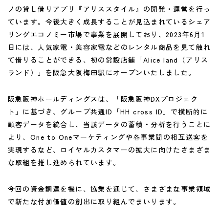
ノの貸し借りアプリ『アリススタイル』の開発・運営を行っ
ています。今後大きく成長することが見込まれているシェア
リングエコノミー市場で事業を展開しており、2023年6月1
日には、人気家電・美容家電などのレンタル商品を見て触れ
て借りることができる、初の常設店舗「Alice land（アリス
ランド）」を阪急大阪梅田駅にオープンいたしました。
阪急阪神ホールディングスは、「阪急阪神DXプロジェク
ト」に基づき、グループ共通ID「HH cross ID」で横断的に
顧客データを統合し、当該データの蓄積・分析を行うことに
より、One to Oneマーケティングや各事業間の相互送客を
実現するなど、ロイヤルカスタマーの拡大に向けたさまざま
な取組を推し進められています。
今回の資金調達を機に、協業を通じて、さまざまな事業領域
で新たな付加価値の創出に取り組んでまいります。