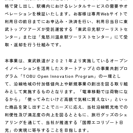
格で貸し出し、駅構内におけるレンタルサービスの需要やオ
ペレーションを検証いたします。お客様は専用Webサイトで
利用日の前日までにお申込み・決済を行い、利用日当日に東
武トップツアーズが受託運営する「東武日光駅ツーリストセ
ンター」または「鬼怒川温泉駅ツーリストセンター」にて受
取・返却を行う仕組みです。
本事業は、東武鉄道が２０２１年より実施しているオープン
イノベーションを活用したスタートアップとの事業共創プロ
グラム「TOBU Open Innovation Program」の一環とし
て、沿線地域の付加価値向上や新規事業の創出を図る取り組
みとして実施するものとなります。「電車移動では荷物にな
るから」「使ってみたいけど高額で気軽に買えない」といっ
た商品を貸し出すことでニーズに応え、当社沿線観光地での
利便性及び満足度の向上を図るとともに、旅行グッズのシェ
アリングを通じて、当社が推進する「国際エコリゾート日
光」の実現に寄与することを目指します。